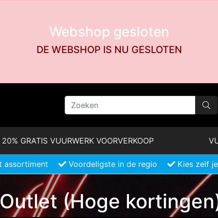
Webshop gesloten
DE WEBSHOP IS NU GESLOTEN
20% GRATIS VUURWERK VOORVERKOOP
VU
 assortiment
Voordeligste in de regio
Kies zelf 
Outlet (Hoge kortingen