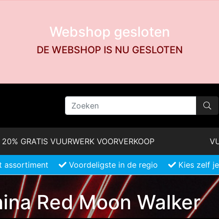
Webshop gesloten
DE WEBSHOP IS NU GESLOTEN
20% GRATIS VUURWERK VOORVERKOOP
VU
 assortiment
Voordeligste in de regio
Kies zelf 
ina Red Moon Walker