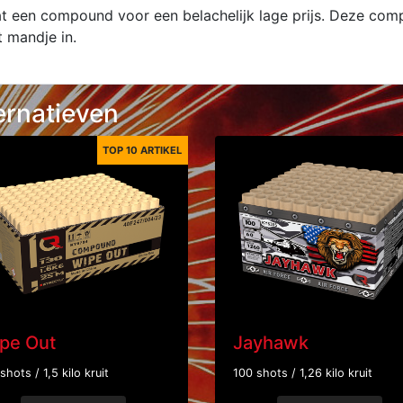
t een compound voor een belachelijk lage prijs. Deze comp
t mandje in.
ernatieven
TOP 10 ARTIKEL
pe Out
Jayhawk
shots / 1,5 kilo kruit
100 shots / 1,26 kilo kruit