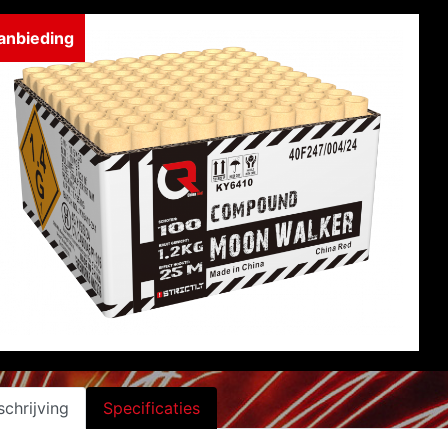
anbieding
chrijving
Specificaties