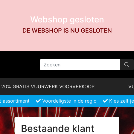
Webshop gesloten
DE WEBSHOP IS NU GESLOTEN
20% GRATIS VUURWERK VOORVERKOOP
VU
 assortiment
Voordeligste in de regio
Kies zelf 
Bestaande klant